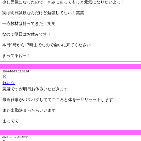
少し元気になったので、きみにあってもっと元気になりたいよっ！
実は明日試験なんだけど勉強してない！笑笑
一応教材は持ってきた！笑笑
なので明日はお休みです！
本日9時から17時までなので会いに来てください
まってるねっ！
2024-10-19 23:35:01
Ｒ
れいな
急遽ですが明日お休みいただきます
最近仕事がバタバタしててこころと体を一旦リセットします！！
また出勤決まったらいいます
まってて
2024-10-12 23:29:04