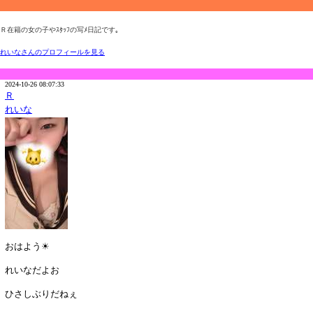
Ｒ在籍の女の子やｽﾀｯﾌの写ﾒ日記です｡
れいなさんのプロフィールを見る
2024-10-26 08:07:33
Ｒ
れいな
おはよう☀
れいなだよお
ひさしぶりだねぇ