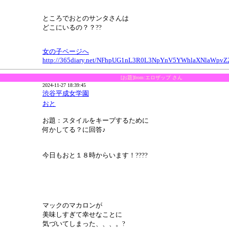
ところでおとのサンタさんは
どこにいるの？？??
女の子ページへ
http://365diary.net/NFhpUG1nL3R0L3NpYnV5YWhlaXNlaWp
[お題]from:エロザップ さん
2024-11-27 18:39:45
渋谷平成女学園
おと
お題：スタイルをキープするために
何かしてる？に回答♪
今日もおと１８時からいます！????
マックのマカロンが
美味しすぎて幸せなことに
気づいてしまった、、、。?