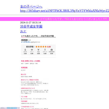
女の子ページへ
http://365diary.net/a1NFTFhOL3R0L3NpYnV5YWhlaXNlaWp
とても良かったです。??口コミありがとうございました！????
2024-11-27 18:31:14
渋谷平成女学園
おと