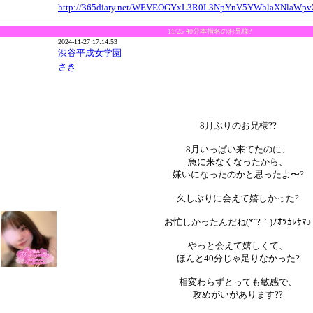
http://365diary.net/WEVEOGYxL3R0L3NpYnV5YWhlaXNlaW
11/25 40分本指名のお兄様?
2024-11-27 17:14:53
渋谷平成女学園
さき
8月ぶりのお兄様??
8月いっぱい来てたのに、
急に来なくなったから、
嫌いになったのかと思ったよ〜?
久しぶりに会えて嬉しかった?
お忙しかったんだね(*´?｀)ﾉｵﾂｶﾚｻﾏ♪
やっと会えて嬉しくて、
ほんと40分じゃ足りなかった?
相変わらずとっても敏感で、
攻めがいがあります??