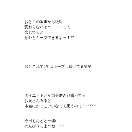
おとこの体重から絶対
変わらないぞ〜！！！って
念じてると
意外とキープできるよっ！??
おとこれで5年はキープし続けてる笑笑
ダイエットとか自分磨き頑張ってる
お兄さんみると
本当にかっこいいなって思うのっ！??????
今日もおとと一緒に
のんびりしよ〜ね！???