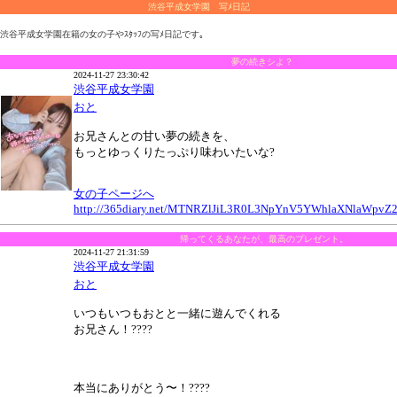
渋谷平成女学園 写ﾒ日記
渋谷平成女学園在籍の女の子やｽﾀｯﾌの写ﾒ日記です｡
夢の続きシよ？
2024-11-27 23:30:42
渋谷平成女学園
おと
お兄さんとの甘い夢の続きを、
もっとゆっくりたっぷり味わいたいな?
女の子ページへ
http://365diary.net/MTNRZlJiL3R0L3NpYnV5YWhlaXNlaWp
帰ってくるあなたが、最高のプレゼント。
2024-11-27 21:31:59
渋谷平成女学園
おと
いつもいつもおとと一緒に遊んでくれる
お兄さん！????
本当にありがとう〜！????