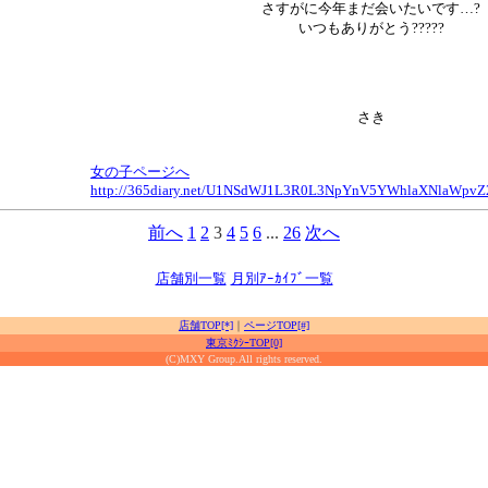
さすがに今年まだ会いたいです…?
いつもありがとう?????
さき
女の子ページへ
http://365diary.net/U1NSdWJ1L3R0L3NpYnV5YWhlaXNlaWp
前へ
1
2
3
4
5
6
...
26
次へ
店舗別一覧
月別ｱｰｶｲﾌﾞ一覧
店舗TOP[*]
｜
ページTOP[#]
東京ﾐｸｼｰTOP[0]
(C)MXY Group.All rights reserved.